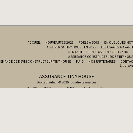
ACCUEIL
NOUVEAUTES 2026
POÊLE À BOIS
EN QUELQUES MO
ASSURER SA TINY HOUSE EN 2025
LES USAGES GARANT
DEMANDE DE DEVIS ASSURANCE TINY HOU
ASSURANCE CONSTRUCTEUR DE TINY HOU
EMANDE DE DEVIS CONSTRUCTEUR TINY HOUSE
F.A.Q
NOS PARTENAIRES
CONTAC
À PROP
ASSURANCE TINY HOUSE
Droits d'auteur © 2026 Tous droits réservés
Conditions d'Utilisations
|
Politique de Confidentialité